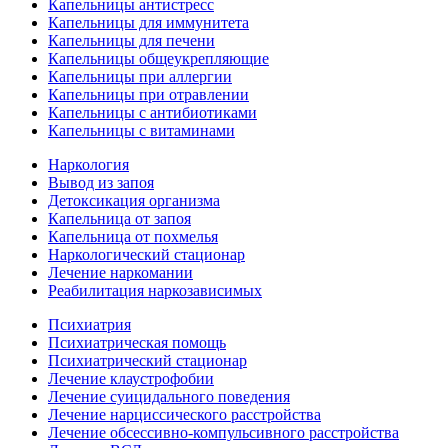
Капельницы антистресс
Капельницы для иммунитета
Капельницы для печени
Капельницы общеукрепляющие
Капельницы при аллергии
Капельницы при отравлении
Капельницы с антибиотиками
Капельницы с витаминами
Наркология
Вывод из запоя
Детоксикация организма
Капельница от запоя
Капельница от похмелья
Наркологический стационар
Лечение наркомании
Реабилитация наркозависимых
Психиатрия
Психиатрическая помощь
Психиатрический стационар
Лечение клаустрофобии
Лечение суицидального поведения
Лечение нарциссического расстройства
Лечение обсессивно-компульсивного расстройства