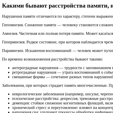
Какими бывают расстройства памяти, и
Нарушения памяти отличаются по характеру, степени выражен
Гипомнезия. Снижение памяти — человеку становится сложне
Амнезия. Частичная или полная потеря памяти. Может касатьс
Гипермнезия. Редкое состояние, при котором наблюдается чрез
Парамнезии. Искажения воспоминаний — человек может путат
По времени возникновения расстройства бывают такими:
антероградные нарушения — трудности с запоминанием
ретроградные нарушения — утрата воспоминаний о собы
смешанные формы — сочетание разных типов нарушений
Заболевания, при которых страдает память многочисленные. П
неврологические заболевания (например, инсульт, череп
психические расстройства: депрессия, тревожные расстро
деменция: стойкое снижение когнитивных функций, вклю
хронический стресс и переутомление: влияют на концен
нарушения сна: ухудшают процессы обработки информац