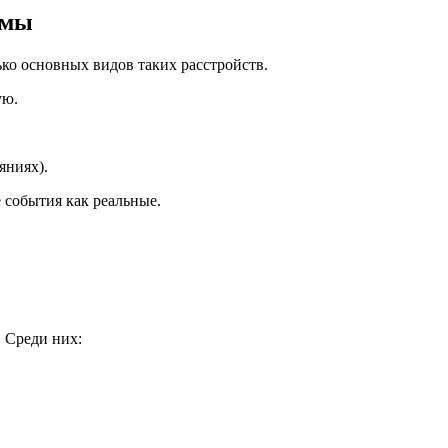
емы
ко основных видов таких расстройств.
ую.
яниях).
события как реальные.
 Среди них: