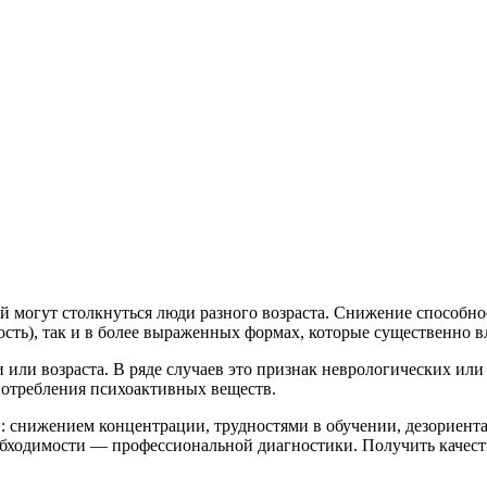
й могут столкнуться люди разного возраста. Снижение способн
ность), так и в более выраженных формах, которые существенно 
 или возраста. В ряде случаев это признак неврологических ил
употребления психоактивных веществ.
снижением концентрации, трудностями в обучении, дезориента
обходимости — профессиональной диагностики. Получить качес