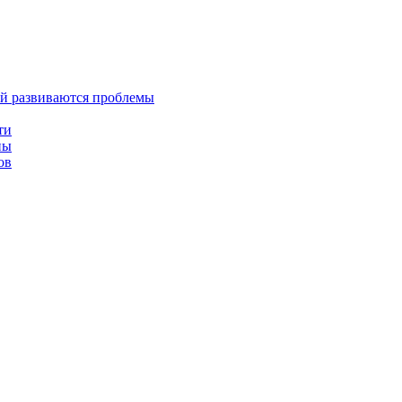
ей развиваются проблемы
ти
ны
ов